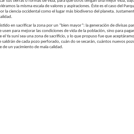
icar sus tierras o formas de vida, para que otros tengan una mejor vida, ba
iéramos la misma escala de valores y aspiraciones. Éste es el caso del Parq
or la ciencia occidental como el lugar más biodiverso del planeta. Justament
alidad.
istido en sacrificar la zona por un “bien mayor”: la generación de divisas p
e usen para mejorar las condiciones de vida de la población, sino para pagar 
el Ya suní sea una zona de sacrificio, y lo que propuso fue que aceptára
 saldrán de cada pozo perforado, cuán do se secarán, cuántos nuevos pozos
e de un yacimiento de mala calidad.