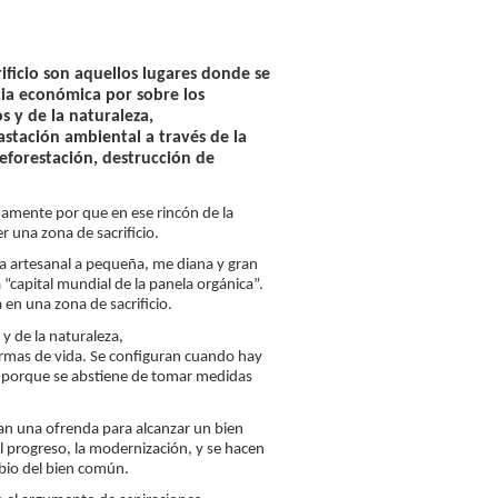
rificio son aquellos lugares donde se
cia económica por sobre los
 y de la naturaleza,
stación ambiental a través de la
eforestación, destrucción de
damente por que en ese rincón de la
 una zona de sacrificio.
a artesanal a pequeña, me diana y gran
“capital mundial de la panela orgánica”.
 en una zona de sacrificio.
y de la naturaleza,
ormas de vida. Se configuran cuando hay
 o porque se abstiene de tomar medidas
gan una ofrenda para alcanzar un bien
el progreso, la modernización, y se hacen
mbio del bien común.