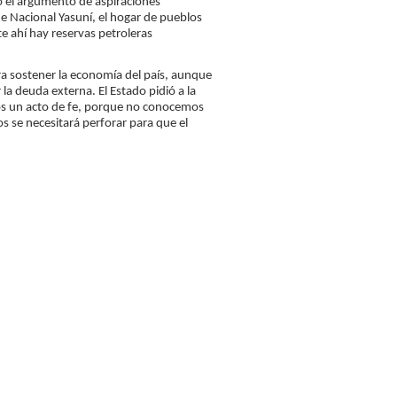
jo el argumento de aspiraciones
ue Nacional Yasuní, el hogar de pueblos
e ahí hay reservas petroleras
ara sostener la economía del país, aunque
la deuda externa. El Estado pidió a la
mos un acto de fe, porque no conocemos
 se necesitará perforar para que el