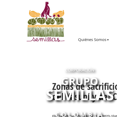
Quiénes Somos
CORPORACIÓN
GRUPO
Zonas de sacrifici
SEMILLAS
del Yasuní y del 
COLOMBIA
Elizabeth Bravo / Diciembre 21 de 2023 / Est