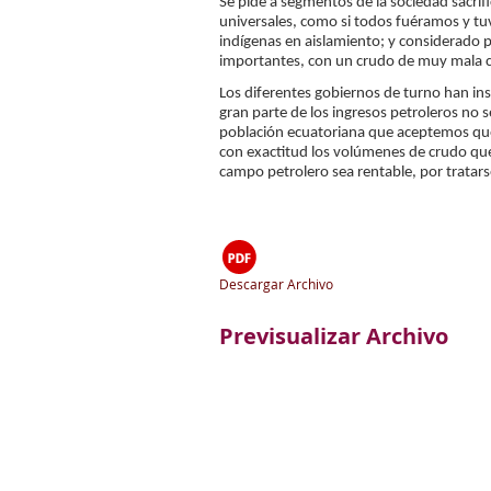
Se pide a segmentos de la sociedad sacrif
universales, como si todos fuéramos y tuv
indígenas en aislamiento; y considerado p
importantes, con un crudo de muy mala c
Los diferentes gobiernos de turno han ins
gran parte de los ingresos petroleros no s
población ecuatoriana que aceptemos que 
con exactitud los volúmenes de crudo que
campo petrolero sea rentable, por tratars
Descargar Archivo
Previsualizar Archivo