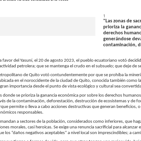
1
"Las zonas de sac
prioriza la ganan
derechos humanos
generándose deva
contaminación, d
 favor del Yasuní, el 20 de agosto 2023, el pueblo ecuatoriano votó decidi
ividad petrolera; que se mantenga el crudo en el subsuelo; que deje de ser
Metropolitano de Quito votó contundentemente por que se prohíba la minerí
bicada en el noroccidente de la ciudad de Quito, conocida también como la 
ran importancia desde el punto de vista ecológico y cultural sea convertida
res donde se prioriza la ganancia económica por sobre los derechos humanos 
és de la contaminación, deforestación, destrucción de ecosistemas y de f
orque permite o lleva a cabo acciones destructivas que generan beneficios,
económicos responsables.
demandan a sectores de la población, considerados como inferiores, que ha
ones morales, casi heroicas. Se exige una renuncia sacrificial para alcanzar 
ue los “daños negativos aceptables” a nivel local son imprescindibles; a ca