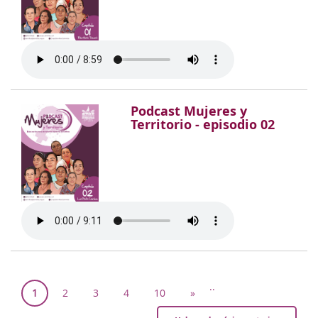
Podcast Mujeres y
Territorio - episodio 02
..
1
2
3
4
10
»