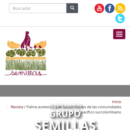
Nave
Inicio
CORPORACIÓN
Revista
/ Palma aceitera [1] en los territorios de las comunidades
GRUPO
negras del pacífico surcolombiano
SEMILLAS