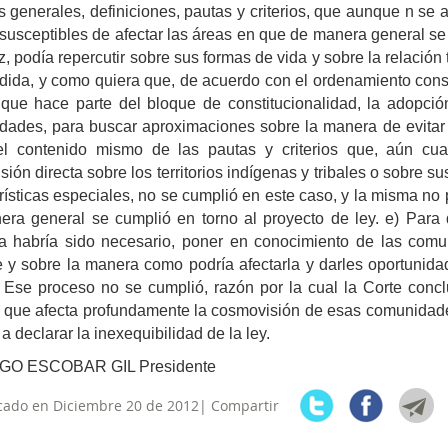
as generales, definiciones, pautas y criterios, que aunque n se a
 susceptibles de afectar las áreas en que de manera general s
z, podía repercutir sobre sus formas de vida y sobre la relació
ida, y como quiera que, de acuerdo con el ordenamiento consti
 que hace parte del bloque de constitucionalidad, la adopci
ades, para buscar aproximaciones sobre la manera de evitar 
el contenido mismo de las pautas y criterios que, aún cu
sión directa sobre los territorios indígenas y tribales o sobre s
rísticas especiales, no se cumplió en este caso, y la misma no p
ra general se cumplió en torno al proyecto de ley. e) Para 
a habría sido necesario, poner en conocimiento de las comun
 y sobre la manera como podría afectarla y darles oportunida
Ese proceso no se cumplió, razón por la cual la Corte conc
 que afecta profundamente la cosmovisión de esas comunidades y
 a declarar la inexequibilidad de la ley.
GO ESCOBAR GIL Presidente
cado en Diciembre 20 de 2012| Compartir