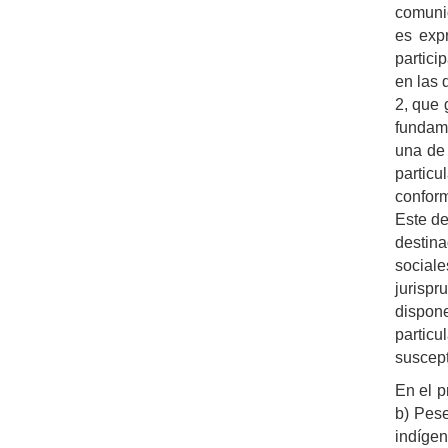
comunid
es expr
partici
en las 
2, que 
fundame
una de 
particu
conform
Este de
destina
social
jurispr
dispone
particu
suscept
En el p
b) Pese
indígen