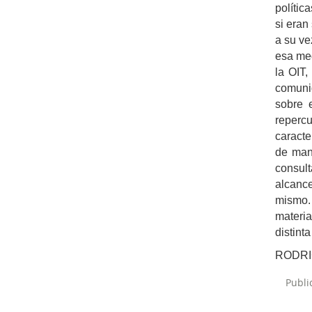
polític
si eran
a su ve
esa med
la OIT,
comunid
sobre 
repercu
caracte
de mane
consult
alcance
mismo. 
materia
distinta
RODRI
Publi