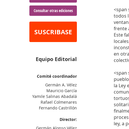
<span s
Consultar otras ediciones
todos 
ventana
frente 
SUSCRIBASE
Este fa
locale
incons
en otra
Equipo Editorial
colect
<span s
Comité coordinador
pueblo
Germán A. Vélez
la Ley 
Mauricio García
comuni
Yamile Salinas Abadalá
tortuos
Rafael Colmenares
solita
Fernando Castrillón
finalme
proceso
Director:
ley, a 
Germán Alonso Vélez