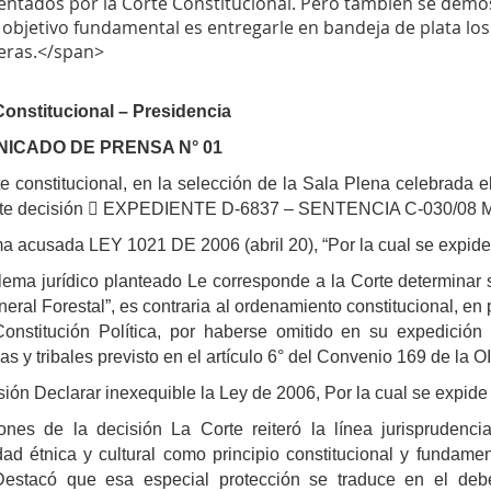
ntados por la Corte Constitucional. Pero también se demost
 objetivo fundamental es entregarle en bandeja de plata los
ras.</span>
Constitucional – Presidencia
ICADO DE PRENSA N° 01
e constitucional, en la selección de la Sala Plena celebrada e
nte decisión  EXPEDIENTE D-6837 – SENTENCIA C-030/08 Mag
a acusada LEY 1021 DE 2006 (abril 20), “Por la cual se expide
lema jurídico planteado Le corresponde a la Corte determinar s
eral Forestal”, es contraria al ordenamiento constitucional, en par
onstitución Política, por haberse omitido en su expedición
as y tribales previsto en el artículo 6° del Convenio 169 de la OI
sión Declarar inexequible la Ley de 2006, Por la cual se expide 
ones de la decisión La Corte reiteró la línea jurisprudenci
dad étnica y cultural como principio constitucional y fundame
 Destacó que esa especial protección se traduce en el deb