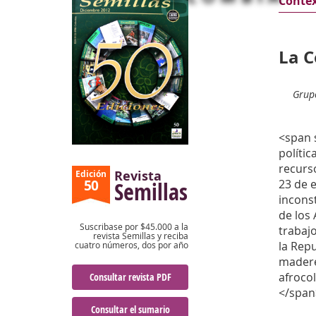
Conte
La C
Grupo
<span s
polític
recurso
Revista
Edición
23 de e
50
Semillas
inconst
de los 
Suscribase por $45.000 a la
trabajo
revista Semillas y reciba
la Repu
cuatro números, dos por año
madere
afroco
Consultar revista PDF
</span
Consultar el sumario