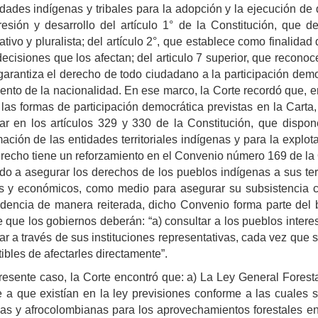
ades indígenas y tribales para la adopción y la ejecución de 
esión y desarrollo del artículo 1° de la Constitución, que
pativo y pluralista; del artículo 2°, que establece como finalidad 
decisiones que los afectan; del articulo 7 superior, que reconoce
garantiza el derecho de todo ciudadano a la participación democ
nto de la nacionalidad. En ese marco, la Corte recordó que, en
las formas de participación democrática previstas en la Carta,
lar en los artículos 329 y 330 de la Constitución, que dispo
ación de las entidades territoriales indígenas y para la explota
recho tiene un reforzamiento en el Convenio número 169 de la O
do a asegurar los derechos de los pueblos indígenas a sus terri
es y económicos, como medio para asegurar su subsistencia
udencia de manera reiterada, dicho Convenio forma parte del b
 que los gobiernos deberán: “a) consultar a los pueblos inter
lar a través de sus instituciones representativas, cada vez que 
ibles de afectarles directamente”.
resente caso, la Corte encontró que: a) La Ley General Foresta
 a que existían en la ley previsiones conforme a las cuales
as y afrocolombianas para los aprovechamientos forestales en su