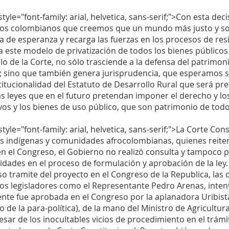
tyle="font-family: arial, helvetica, sans-serif;">Con esta de
los colombianos que creemos que un mundo más justo y sost
 de esperanza y recarga las fuerzas en los procesos de resi
a este modelo de privatización de todos los bienes públicos y
llo de la Corte, no sólo trasciende a la defensa del patrimo
s; sino que también genera jurisprudencia, que esperamos 
titucionalidad del Estatuto de Desarrollo Rural que será p
s leyes que en el futuro pretendan imponer el derecho y los
ivos y los bienes de uso público, que son patrimonio de to
tyle="font-family: arial, helvetica, sans-serif;">La Corte Const
s indígenas y comunidades afrocolombianas, quienes reite
en el Congreso, el Gobierno no realizó consulta y tampoco p
dades en el proceso de formulación y aprobación de la ley
o tramite del proyecto en el Congreso de la Republica, las o
rios legisladores como el Representante Pedro Arenas, inten
nte fue aprobada en el Congreso por la aplanadora Uribista 
 de la para-política), de la mano del Ministro de Agricultur
pesar de los inocultables vicios de procedimiento en el trám