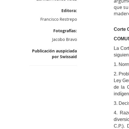
argume
que su
Editora:
madere
Francisco Restrepo
Corte 
Fotografías:
COMUN
Jacobo Bravo
La Cort
Publicación auspiciada
siguie
por Swissaid
1. Norm
2. Prob
Ley Gen
de la C
indígen
3. Deci
4. Raz
diversi
C.P.).