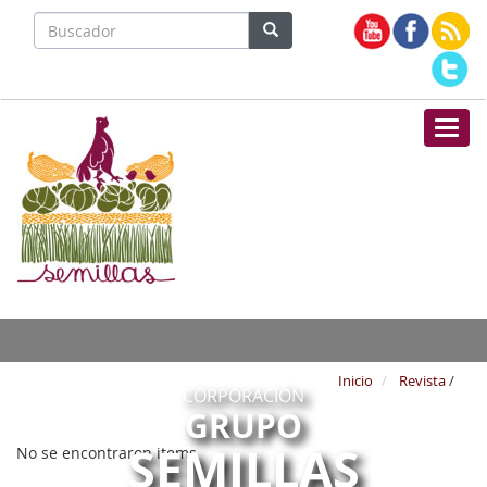
Nave
Inicio
Revista
/
CORPORACIÓN
GRUPO
SEMILLAS
No se encontraron items