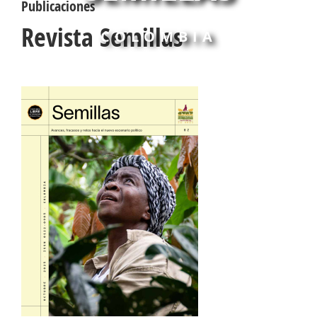
Publicaciones
Revista Semillas
COLOMBIA