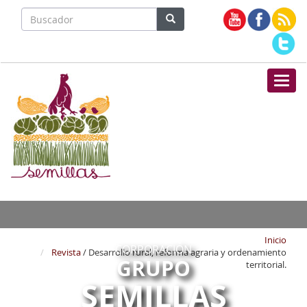
Nave
Inicio
CORPORACIÓN
Revista
/ Desarrollo rural, reforma agraria y ordenamiento
GRUPO
territorial.
SEMILLAS