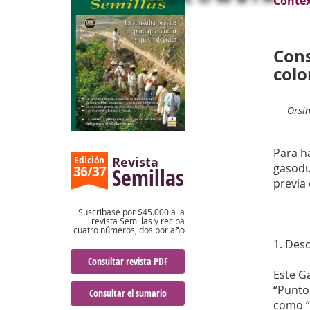
Conte
Cons
colo
Orsin
Para ha
Revista
Edición
gasoduc
36/37
Semillas
previa 
Suscribase por $45.000 a la
revista Semillas y reciba
cuatro números, dos por año
1. Des
Consultar revista PDF
Este Ga
“Punto
Consultar el sumario
como “