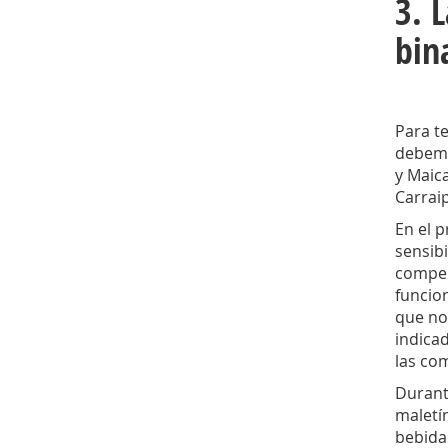
3. 
bin
Para te
debemo
y Maic
Carraip
En el 
sensibi
compen
funcion
que no
indica
las co
Durant
maletín
bebida