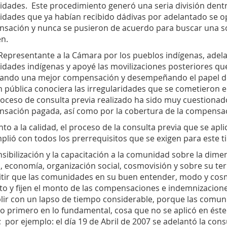
dades. Este procedimiento generó una seria división dent
dades que ya habían recibido dádivas por adelantado se o
sación y nunca se pusieron de acuerdo para buscar una so
n.
epresentante a la Cámara por los pueblos indígenas, adela
dades indígenas y apoyé las movilizaciones posteriores que
ando una mejor compensación y desempeñando el papel de 
n pública conociera las irregularidades que se cometieron 
oceso de consulta previa realizado ha sido muy cuestionado 
sación pagada, así como por la cobertura de la compensa
to a la calidad, el proceso de la consulta previa que se ap
lió con todos los prerrequisitos que se exigen para este t
nsibilización y la capacitación a la comunidad sobre la dim
, economía, organización social, cosmovisión y sobre su terr
itir que las comunidades en su buen entender, modo y cosmo
to y fijen el monto de las compensaciones e indemnizacion
lir con un lapso de tiempo considerable, porque las comun
o primero en lo fundamental, cosa que no se aplicó en éste
 por ejemplo: el día 19 de Abril de 2007 se adelantó la con