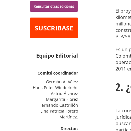
Consultar otras ediciones
El proy
kilóme
millone
SUSCRIBASE
constr
PDVSA
Es un 
Equipo Editorial
Colomb
operac
2011 e
Comité coordinador
Germán A. Vélez
2. 
Hans Peter Wiederkehr
Astrid Álvarez
Margarita Flórez
Fernando Castrillón
La con
Lina Patricia Forero
jurídic
Martínez.
buscand
Director:
partici