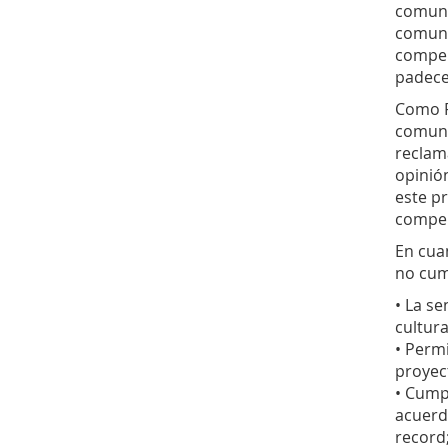
comuni
comuni
compen
padece
Como R
comuni
reclam
opinió
este pr
compen
En cuan
no cump
• La se
cultura
• Perm
proyec
• Cump
acuerd
record;