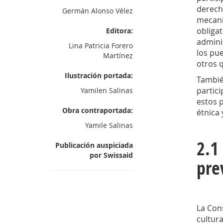
derecho
Germán Alonso Vélez
mecani
obliga
Editora:
adminis
Lina Patricia Forero
los pue
Martínez
otros q
Ilustración portada:
También
partic
Yamilen Salinas
estos p
Obra contraportada:
étnica 
Yamile Salinas
2.1
Publicación auspiciada
por Swissaid
pre
La Cons
cultura