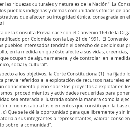
r las riquezas culturales y naturales de la Nación”. La Co
 los pueblos indígenas y demás comunidades étnicas de pode
trativas que afecten su integridad étnica, consagrada en el
al
ra de la Consulta Previa nace con el Convenio 169 de la Orga
ratificado por Colombia con la Ley 21 de 1991. El Convenio 1
os pueblos interesados tendrán el derecho de decidir sus pr
llo, en la medida en que éste afecte a sus vidas, creencias, i
 que ocupan de alguna manera, y de controlar, en la medida
co, social y cultural”.
pecto a los objetivos, la Corte Constitucional(1) ha fijado lo
a previa referidos a la explotación de recursos naturales e
un conocimiento pleno sobre los proyectos a explotar en los
smos, procedimientos y actividades requeridas para ponerl
dad sea enterada e ilustrada sobre la manera como la ejec
ión o menoscabo a los elementos que constituyen la base de
a, c) Que se le dé la oportunidad para que libremente y sin 
atoria a sus integrantes o representantes, valorar conscien
to sobre la comunidad”.