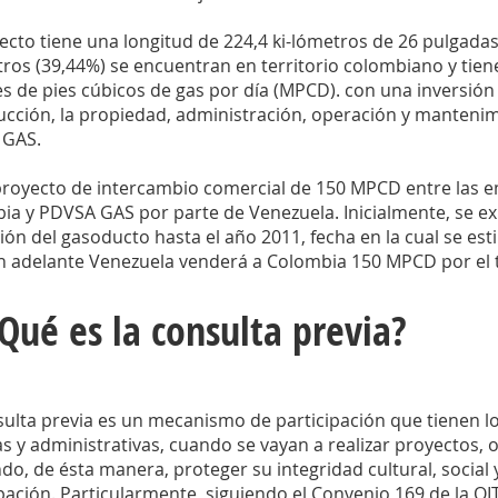
ecto tiene una longitud de 224,4 ki-lómetros de 26 pulgadas 
tros (39,44%) se encuentran en territorio colombiano y tie
s de pies cúbicos de gas por día (MPCD). con una inversión 
ucción, la propiedad, administración, operación y manteni
 GAS.
proyecto de intercambio comercial de 150 MPCD entre las 
ia y PDVSA GAS por parte de Venezuela. Inicialmente, se ex
ión del gasoducto hasta el año 2011, fecha en la cual se es
n adelante Venezuela venderá a Colombia 150 MPCD por el 
¿Qué es la consulta previa?
sulta previa es un mecanismo de participación que tienen l
as y administrativas, cuando se vayan a realizar proyectos, 
o, de ésta manera, proteger su integridad cultural, social 
pación. Particularmente, siguiendo el Convenio 169 de la OIT