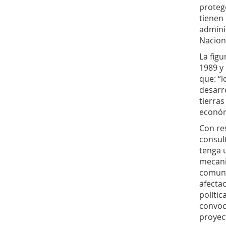
protege
tienen
adminis
Nacion
La figu
1989 y 
que: “l
desarro
tierras
económi
Con res
consult
tenga 
mecani
comuni
afectac
polític
convoc
proyec