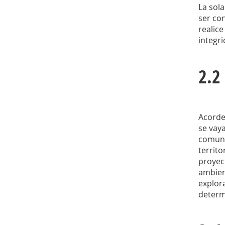
La sola
ser con
realice
integr
2.2
Acorde 
se vaya
comuni
territ
proyec
ambien
explora
determ