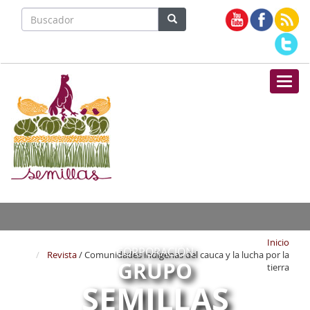
Nave
Inicio
CORPORACIÓN
Revista
/ Comunidades indígenas del cauca y la lucha por la
GRUPO
tierra
SEMILLAS