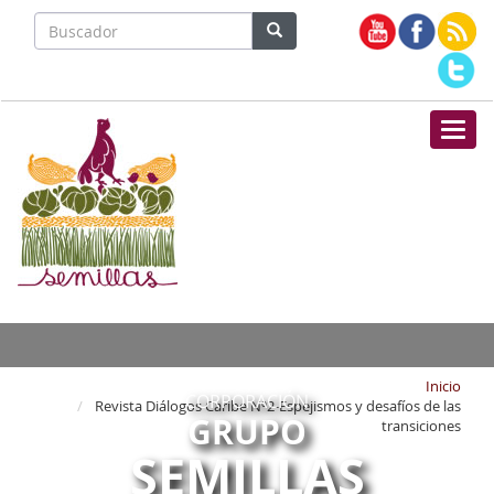
Nave
Inicio
CORPORACIÓN
Revista Diálogos Caribe Nº2-Espejismos y desafíos de las
GRUPO
transiciones
SEMILLAS