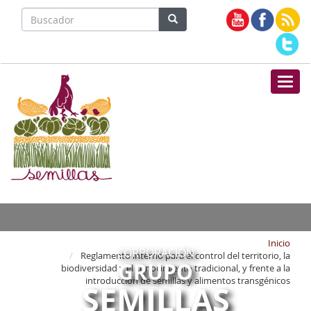
Nave
Inicio
CORPORACIÓN
Reglamento interno para el control del territorio, la
GRUPO
biodiversidad y el conocimiento tradicional, y frente a la
introducción de semillas y alimentos transgénicos
SEMILLAS