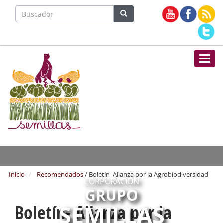
Nave
Inicio
Recomendados
/ Boletín- Alianza por la Agrobiodiversidad
CORPORACIÓN
GRUPO
SEMILLAS
Boletín- Alianza por la