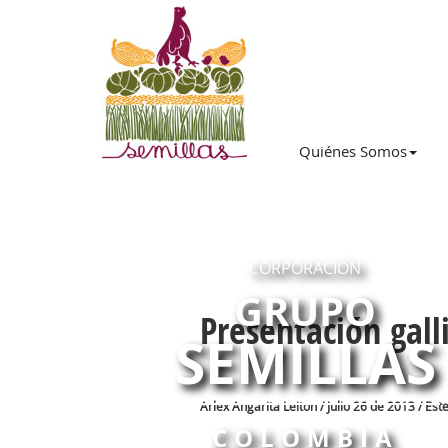
Quiénes Somos
CORPORACIÓN
GRUPO
Presentación galli
SEMILLAS
Arlex Angarita Leiton / Julio 26 de 2013 / Es
COLOMBIA