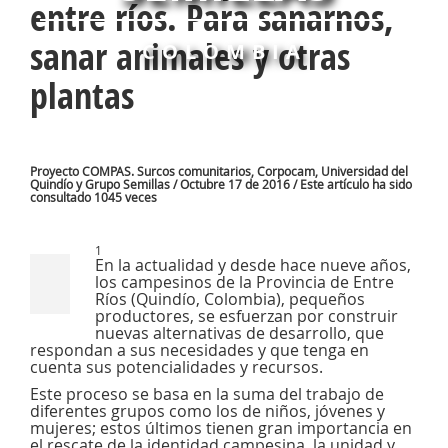
entre ríos. Para sanarnos,
sanar animales y otras
COLOMBIA
plantas
Proyecto COMPAS. Surcos comunitarios, Corpocam, Universidad del
Quindío y Grupo Semillas / Octubre 17 de 2016 / Este artículo ha sido
consultado 1045 veces
1
En la actualidad y desde hace nueve años,
los campesinos de la Provincia de Entre
Ríos (Quindío, Colombia), pequeños
productores, se esfuerzan por construir
nuevas alternativas de desarrollo, que
respondan a sus necesidades y que tenga en
cuenta sus potencialidades y recursos.
Este proceso se basa en la suma del trabajo de
diferentes grupos como los de niños, jóvenes y
mujeres; estos últimos tienen gran importancia en
el rescate de la identidad campesina, la unidad y