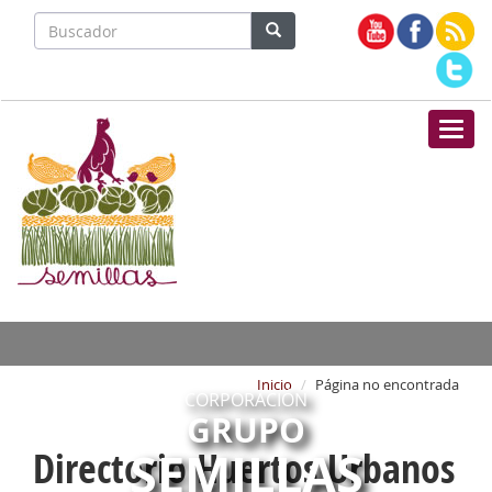
Nave
Inicio
Página no encontrada
CORPORACIÓN
GRUPO
SEMILLAS
Directorio Huertos Urbanos