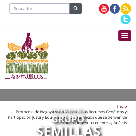
Nave
Inicio
CORPORACIÓN
Protocolo de Nagoya sobre Acceso a los Recursos Genéticos y
GRUPO
Participación Justa y Equitativa en los beneficios que se deriven de
su utilización: Antecedentes y Análisis
SEMILLAS