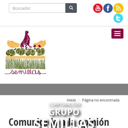
Nave
Inicio
Página no encontrada
CORPORACIÓN
GRUPO
SEMILLAS
Comunicado a la opinión