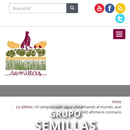
Nave
Inicio
CORPORACIÓN
Lo último
/ El campesinado sigue alimentando al mundo, aun
GRUPO
cuando FAO afirme lo contrario
SEMILLAS