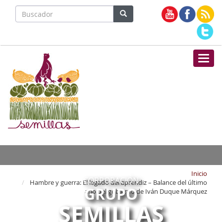
Nave
Inicio
CORPORACIÓN
Hambre y guerra: El legado del aprendiz – Balance del último
GRUPO
año del gobierno de Iván Duque Márquez
SEMILLAS