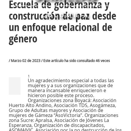
Escuela de gobernanza y
construcción de paz desde
COLOMBIA
un enfoque relacional de
género
/ Marzo 02 de 2023 / Este artículo ha sido consultado 46 veces
1
Un agradecimiento especial a todas las
mujeres y a sus organizaciones que de
manera incansable enriquecieron e
hicieron posible este proceso.
Organizaciones zona Boyacá: Asociación
Huerto Alto Andino, Asociación TDS, Asogámeza,
Grupo de Adultas mayores y Asociación de
mujeres de Gámeza “AsoVictoria”. Organizaciones
zona Sucre: Apralsa, Asociación de Jóvenes La
Esperanza, Organización de discapacitados,
ASOMAIVIC, Asociación por la no destrucción de los