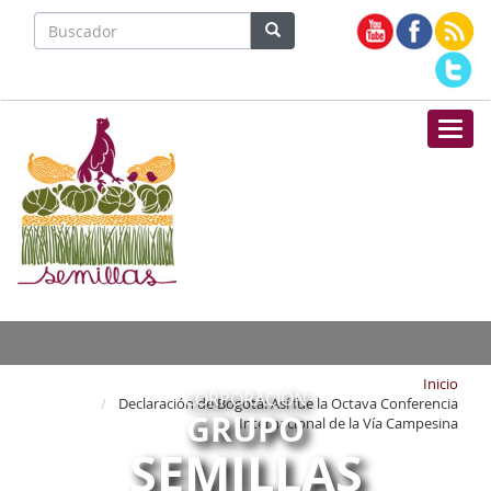
Nave
Inicio
CORPORACIÓN
Declaración de Bogotá: Así fue la Octava Conferencia
GRUPO
Internacional de la Vía Campesina
SEMILLAS