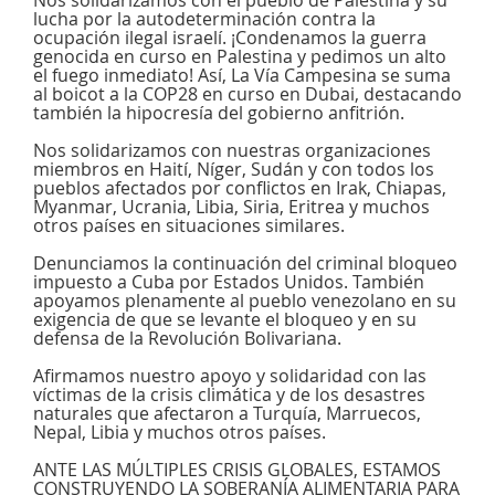
Nos solidarizamos con el pueblo de Palestina y su
lucha por la autodeterminación contra la
ocupación ilegal israelí. ¡Condenamos la guerra
genocida en curso en Palestina y pedimos un alto
el fuego inmediato! Así, La Vía Campesina se suma
al boicot a la COP28 en curso en Dubai, destacando
también la hipocresía del gobierno anfitrión.
Nos solidarizamos con nuestras organizaciones
miembros en Haití, Níger, Sudán y con todos los
pueblos afectados por conflictos en Irak, Chiapas,
Myanmar, Ucrania, Libia, Siria, Eritrea y muchos
otros países en situaciones similares.
Denunciamos la continuación del criminal bloqueo
impuesto a Cuba por Estados Unidos. También
apoyamos plenamente al pueblo venezolano en su
exigencia de que se levante el bloqueo y en su
defensa de la Revolución Bolivariana.
Afirmamos nuestro apoyo y solidaridad con las
víctimas de la crisis climática y de los desastres
naturales que afectaron a Turquía, Marruecos,
Nepal, Libia y muchos otros países.
ANTE LAS MÚLTIPLES CRISIS GLOBALES, ESTAMOS
CONSTRUYENDO LA SOBERANÍA ALIMENTARIA PARA