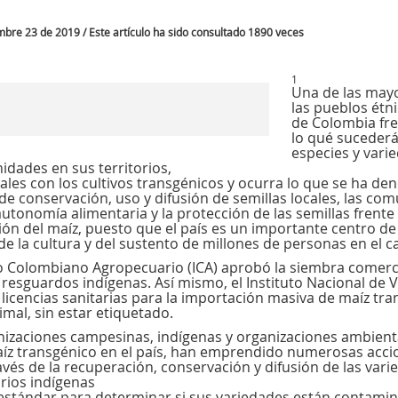
mbre 23 de 2019 / Este artículo ha sido consultado 1890 veces
1
Una de las may
las pueblos ét
de Colombia fren
lo qué sucederá
especies y varie
dades en sus territorios,
cales con los cultivos transgénicos y ocurra lo que se ha 
 de conservación, uso y difusión de semillas locales, las c
utonomía alimentaria y la protección de las semillas frente
ión del maíz, puesto que el país es un importante centro de
 de la cultura y del sustento de millones de personas en el 
uto Colombiano Agropecuario (ICA) aprobó la siembra comerc
n resguardos indígenas. Así mismo, el Instituto Nacional de
icencias sanitarias para la importación masiva de maíz tran
mal, sin estar etiquetado.
anizaciones campesinas, indígenas y organizaciones ambient
aíz transgénico en el país, han emprendido numerosas accio
través de la recuperación, conservación y difusión de las vari
orios indígenas
estándar para determinar si sus variedades están contamin