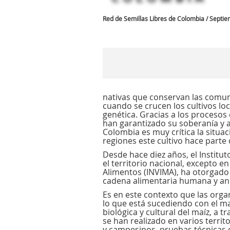
Red de Semillas Libres de Colombia / Septie
nativas que conservan las comuni
cuando se crucen los cultivos lo
genética. Gracias a los procesos
han garantizado su soberanía y a
Colombia es muy crítica la situac
regiones este cultivo hace parte
Desde hace diez años, el Instit
el territorio nacional, excepto e
Alimentos (INVIMA), ha otorgado l
cadena alimentaria humana y ani
Es en este contexto que las org
lo que está sucediendo con el m
biológica y cultural del maíz, a 
se han realizado en varios territ
y campesinos, pruebas técnicas 