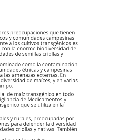
ores preocupaciones que tienen
nicos y comunidades campesinas
te a los cultivos transgénicos es
 con la enorme biodiversidad de
dades de semillas criollas y
denominado como la contaminación
omunidades étnicas y campesinas
 a las amenazas externas. En
 diversidad de maíces, y en varias
campo.
ial de maíz transgénico en todo
 Vigilancia de Medicamentos y
sgénico que se utiliza en la
ales y rurales, preocupadas por
nes para defender la diversidad
edades criollas y nativas. También
adas por los maíces