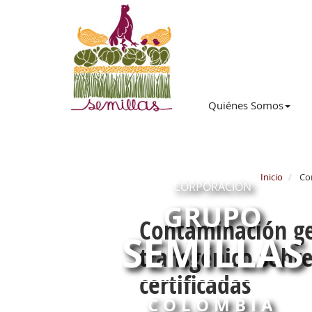
Quiénes Somos
Inicio
Con
CORPORACIÓN
GRUPO
Contaminación ge
SEMILLAS
transgénico sobre
certificadas
COLOMBIA