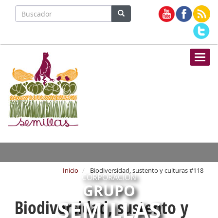
Nave
Inicio
Biodiversidad, sustento y culturas #118
CORPORACIÓN
GRUPO
SEMILLAS
Biodiversidad, sustento y