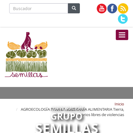
Nave
Inicio
CORPORACIÓN
AGROECOLOGÍA PARA LA SOBERANÍA ALIMENTARIA Tierra,
GRUPO
semillas y territorios libres de violencias
SEMILLAS