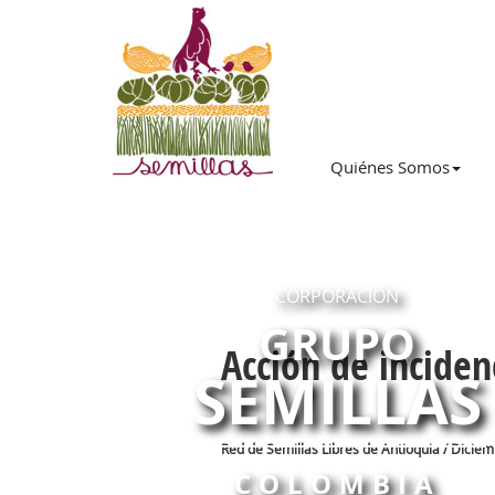
Quiénes Somos
CORPORACIÓN
GRUPO
Acción de inciden
SEMILLAS
Red de Semillas Libres de Antioquia / Diciem
COLOMBIA